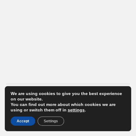
We are using cookies to give you the best experience
on our website.
© Μάριος Θεολόγης Στούντιο Επαγγελματικής Φωτογράφισης
Αθήνα
You can find out more about which cookies we are
using or switch them off in
settings
.
Πολιτική Απορρήτου
Φιλοξενία ιστοσελίδων
by Addicted
Accept
Settings