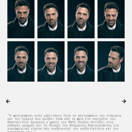
“Η φωτογράφιση ενός καλλιτέχνη ζητά να αποτυπώσεις την ενέργεια
και την ηρεμία που κρύβει πίσω από τα φώτα.Στο πορτρέτο του
Κωνσταντίνου Αργυρού,ο φακός του Math Studio εστιάζει στις
καθαρές γραμμές και τη δύναμη του βλέμματος,δημιουργώντας μια
ατμοσφαιρική εικόνα που αναδεικνύει την αυθεντικότητα και τον
χαρακτήρα του.”